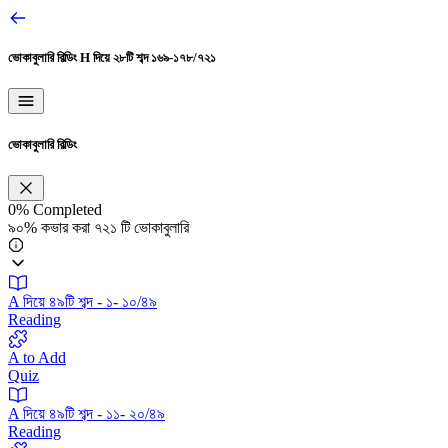
ভোকাবুলারি বিল্ডিং
H দিয়ে ২৮টি শব্দ ১৬৯-১৭৮/৭২১
ভোকাবুলারি বিল্ডিং
0%
Completed
৯০% কভার করা ৭২১ টি ভোকাবুলারি
A দিয়ে ৪৯টি শব্দ - ১- ১০/৪৯
Reading
A to Add
Quiz
A দিয়ে ৪৯টি শব্দ - ১১- ২০/৪৯
Reading