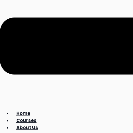
Home
Courses
About Us