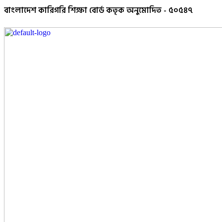
বাংলাদেশ কারিগরি শিক্ষা বোর্ড কতৃক অনুমোদিত - ৫০৫৪৭