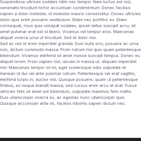
Suspendisse ultrices sodales nibh nec tempor. Nam luctus est nisl,
venenatis tincidunt tortor accumsan condimentum. Donec facilisis
sapien a dolor molestie, id molestie mauris consectetur. Donec ultricies
dolor quis enim posuere vestibulum. Etiam nec porttitor ex. Etiam
consequat, risus quis volutpat sodales, ipsum tellus suscipit arcu, sit
amet pulvinar erat est id libero. Vivamus vel tempor eros. Maecenas
aliquet viverra urna ut tincidunt. Sed et dolor nisi.
Sed ac nisl id enim imperdiet gravida. Duis nulla orci, posuere ac urna
non, dictum commodo massa. Proin rutrum nisl quis quam pellentesque
bibendum. Vivamus eleifend sit amet massa suscipit tempus. Donec eu
aliquet lorem. Proin sapien nisl, iaculis in massa ut, aliquam imperdiet
nisl. Maecenas tempor mi mi, eget scelerisque odio vulputate et.
Aenean id dui vel ante pulvinar rutrum. Pellentesque vel erat sagittis,
eleifend turpis in, auctor nisl. Quisque posuere, quam ut pellentesque
finibus, ex neque blandit massa, sed cursus enim arcu et erat. Fusce
ultricies felis sit amet est bibendum, vulputate maximus felis mattis.
Duis ullamcorper viverra ex, ac egestas nunc ullamcorper quis.
Quisque accumsan ante mi, facilisis lobortis sapien dictum nec.