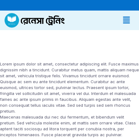
Lorem ipsum dolor sit amet, consectetur adipiscing elit. Fusce maximus
dignissim nibh a tincidunt. Curabitur metus quam, mattis aliquam neque
sit amet, vehicula tristique felis. Vivamus tincidunt ornare euismod.
Quisque ac sem eu ante tincidunt elementum. Curabitur ac ante
euismod, ultrices tortor sed, pulvinar lectus. Praesent ipsum tortor,
fringilla vel sollicitudin sit amet, viverra vel dui. Interdum et malesuada
fames ac ante ipsum primis in faucibus. Aliquam egestas ante velit,
non consequat tellus iaculis vitae. Sed sed turpis sed sem rhoncus
pretium.
Maecenas malesuada dui nec dui fermentum, et bibendum velit
pretium. Sed vehicula molestie enim, at mattis sem ornare vitae. Class
aptent taciti sociosqu ad litora torquent per conubia nostra, per
inceptos himenaeos. Fusce placerat gravida turpis ac pulvinar.