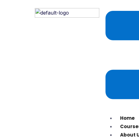
Home
Course
About 