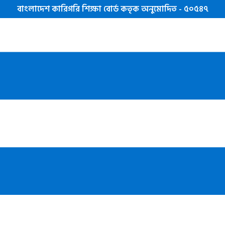
বাংলাদেশ কারিগরি শিক্ষা বোর্ড কতৃক অনুমোদিত - ৫০৫৪৭