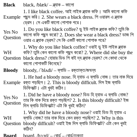
Black
black, /blæk/ – ব্ল্যাক – কালো
1. I like black coffee. আই লাইক ব্ল্যাক কফি। আমি কালো কফি
Example
পছন্দ করি। 2. She wears a black dress. শি ওয়ারস এ ব্ল্যাক
ড্রেস। সে একটি কালো পোশাক পরে।
1. Do you like black coffee? ডু ইউ লাইক ব্ল্যাক কফি? তুমি কি
Yes No
কালো কফি পছন্দ করো? 2. Does she wear a black dress? ডাজ শি
Question
ওয়ার এ ব্ল্যাক ড্রেস? সে কি একটি কালো পোশাক পরে?
1. Why do you like black coffee? ওয়াই ডু ইউ লাইক ব্ল্যাক
WH
কফি? তুমি কেন কালো কফি পছন্দ করো? 2. Where did she buy the
Question
black dress? হোয়ার ডিড শি বাই দ্য ব্ল্যাক ড্রেস? সে কোথা থেকে
কালো পোশাকটি কিনেছে?
Bloody
bloody, /ˈblʌdi/ – ব্লাডি – রক্তাক্ত/জঘন্য
1. He had a bloody nose. হি হ্যাড এ ব্লাডি নোজ। তার নাক দিয়ে
Example
রক্ত পড়ছিল। 2. This is bloody difficult. দিস ইজ ব্লাডি
ডিফিকাল্ট। এটা খুবই কঠিন।
1. Did he have a bloody nose? ডিড হি হ্যাভ এ ব্লাডি নোজ?
Yes No
তার কি নাক দিয়ে রক্ত পড়ছিল? 2. Is this bloody difficult? ইজ
Question
দিস ব্লাডি ডিফিকাল্ট? এটা কি খুবই কঠিন?
1. Why did he have a bloody nose? ওয়াই ডিড হি হ্যাভ এ
WH
ব্লাডি নোজ? তার নাক দিয়ে কেন রক্ত পড়ছিল? 2. Why is this
Question
bloody difficult? ওয়াই ইজ দিস ব্লাডি ডিফিকাল্ট? এটা কেন খুবই
কঠিন?
Board
board, /bɔːrd/ – বোর্ড – বোর্ড/তক্তা