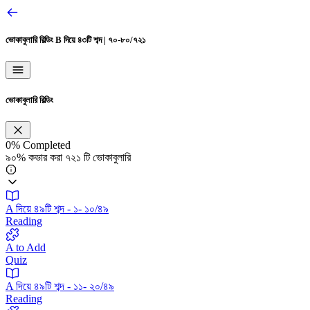
ভোকাবুলারি বিল্ডিং
B দিয়ে ৪৩টি শব্দ | ৭০-৮০/৭২১
ভোকাবুলারি বিল্ডিং
0%
Completed
৯০% কভার করা ৭২১ টি ভোকাবুলারি
A দিয়ে ৪৯টি শব্দ - ১- ১০/৪৯
Reading
A to Add
Quiz
A দিয়ে ৪৯টি শব্দ - ১১- ২০/৪৯
Reading