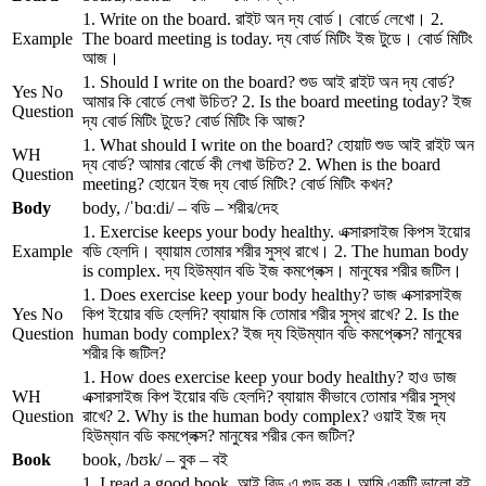
1. Write on the board. রাইট অন দ্য বোর্ড। বোর্ডে লেখো। 2.
Example
The board meeting is today. দ্য বোর্ড মিটিং ইজ টুডে। বোর্ড মিটিং
আজ।
1. Should I write on the board? শুড আই রাইট অন দ্য বোর্ড?
Yes No
আমার কি বোর্ডে লেখা উচিত? 2. Is the board meeting today? ইজ
Question
দ্য বোর্ড মিটিং টুডে? বোর্ড মিটিং কি আজ?
1. What should I write on the board? হোয়াট শুড আই রাইট অন
WH
দ্য বোর্ড? আমার বোর্ডে কী লেখা উচিত? 2. When is the board
Question
meeting? হোয়েন ইজ দ্য বোর্ড মিটিং? বোর্ড মিটিং কখন?
Body
body, /ˈbɑːdi/ – বডি – শরীর/দেহ
1. Exercise keeps your body healthy. এক্সারসাইজ কিপস ইয়োর
Example
বডি হেলদি। ব্যায়াম তোমার শরীর সুস্থ রাখে। 2. The human body
is complex. দ্য হিউম্যান বডি ইজ কমপ্লেক্স। মানুষের শরীর জটিল।
1. Does exercise keep your body healthy? ডাজ এক্সারসাইজ
Yes No
কিপ ইয়োর বডি হেলদি? ব্যায়াম কি তোমার শরীর সুস্থ রাখে? 2. Is the
Question
human body complex? ইজ দ্য হিউম্যান বডি কমপ্লেক্স? মানুষের
শরীর কি জটিল?
1. How does exercise keep your body healthy? হাও ডাজ
WH
এক্সারসাইজ কিপ ইয়োর বডি হেলদি? ব্যায়াম কীভাবে তোমার শরীর সুস্থ
Question
রাখে? 2. Why is the human body complex? ওয়াই ইজ দ্য
হিউম্যান বডি কমপ্লেক্স? মানুষের শরীর কেন জটিল?
Book
book, /bʊk/ – বুক – বই
1. I read a good book. আই রিড এ গুড বুক। আমি একটি ভালো বই