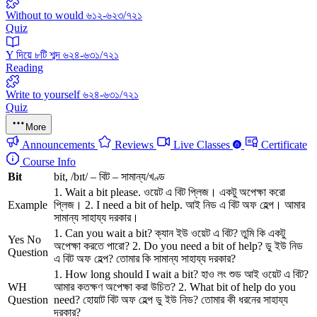
Without to would ৬১২-৬২৩/৭২১
Quiz
Y দিয়ে ৮টি শব্দ ৬২৪-৬৩১/৭২১
Reading
Write to yourself ৬২৪-৬৩১/৭২১
Quiz
More
Announcements
Reviews
Live Classes
Certificate
Course Info
Bit
bit, /bɪt/ – বিট – সামান্য/খণ্ড
1. Wait a bit please. ওয়েট এ বিট প্লিজ। একটু অপেক্ষা করো
Example
প্লিজ। 2. I need a bit of help. আই নিড এ বিট অফ হেল্প। আমার
সামান্য সাহায্য দরকার।
1. Can you wait a bit? ক্যান ইউ ওয়েট এ বিট? তুমি কি একটু
Yes No
অপেক্ষা করতে পারো? 2. Do you need a bit of help? ডু ইউ নিড
Question
এ বিট অফ হেল্প? তোমার কি সামান্য সাহায্য দরকার?
1. How long should I wait a bit? হাও লং শুড আই ওয়েট এ বিট?
WH
আমার কতক্ষণ অপেক্ষা করা উচিত? 2. What bit of help do you
Question
need? হোয়াট বিট অফ হেল্প ডু ইউ নিড? তোমার কী ধরনের সাহায্য
দরকার?