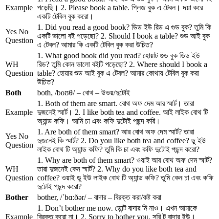
Example
পড়েছি। 2. Please book a table. প্লিজ বুক এ টেবল। দয়া করে
একটি টেবিল বুক করো।
1. Did you read a good book? ডিড ইউ রিড এ গুড বুক? তুমি কি
Yes No
একটি ভালো বই পড়েছো? 2. Should I book a table? শুড আই বুক
Question
এ টেবল? আমার কি একটি টেবিল বুক করা উচিত?
1. What good book did you read? হোয়াট গুড বুক ডিড ইউ
WH
রিড? তুমি কোন ভালো বইটি পড়েছো? 2. Where should I book a
Question
table? হোয়ার শুড আই বুক এ টেবল? আমার কোথায় টেবিল বুক করা
উচিত?
Both
both, /boʊθ/ – বোথ – উভয়/দুটোই
1. Both of them are smart. বোথ অফ দেম আর স্মার্ট। তারা
Example
দুজনেই স্মার্ট। 2. I like both tea and coffee. আই লাইক বোথ টি
অ্যান্ড কফি। আমি চা এবং কফি দুটোই পছন্দ করি।
1. Are both of them smart? আর বোথ অফ দেম স্মার্ট? তারা
Yes No
দুজনেই কি স্মার্ট? 2. Do you like both tea and coffee? ডু ইউ
Question
লাইক বোথ টি অ্যান্ড কফি? তুমি কি চা এবং কফি দুটোই পছন্দ করো?
1. Why are both of them smart? ওয়াই আর বোথ অফ দেম স্মার্ট?
WH
তারা দুজনেই কেন স্মার্ট? 2. Why do you like both tea and
Question
coffee? ওয়াই ডু ইউ লাইক বোথ টি অ্যান্ড কফি? তুমি কেন চা এবং কফি
দুটোই পছন্দ করো?
Bother
bother, /ˈbɑːðər/ – বাদার – বিরক্ত করা/কষ্ট করা
1. Don’t bother me now. ডোন্ট বাদার মি নাও। এখন আমাকে
Example
বিরক্ত করো না। 2. Sorry to bother you. সরি টু বাদার ইউ।