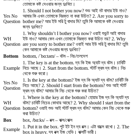
তোমাকে কষ্ট দেওয়ার জন্য দুঃখিত।
1. Should I not bother you now? শুড আই নট বাদার ইউ নাও?
Yes No
আমার কি এখন তোমাকে বিরক্ত না করা উচিত? 2. Are you sorry to
Question
bother me? আর ইউ সরি টু বাদার মি? তুমি কি আমাকে কষ্ট দেওয়ার
জন্য দুঃখিত?
1. Why shouldn’t I bother you now? ওয়াই শুডন্ট আই বাদার
WH
ইউ নাও? আমার কেন এখন তোমাকে বিরক্ত করা উচিত নয়? 2. Why
Question
are you sorry to bother me? ওয়াই আর ইউ সরি টু বাদার মি? তুমি
কেন আমাকে কষ্ট দেওয়ার জন্য দুঃখিত?
Bottom
bottom, /ˈbɑːtəm/ – বটম – নিচ/তলদেশ
1. The key is at the bottom. দ্য কি ইজ অ্যাট দ্য বটম। চাবিটি
Example
নিচে আছে। 2. Start from the bottom. স্টার্ট ফ্রম দ্য বটম। নিচ
থেকে শুরু করো।
1. Is the key at the bottom? ইজ দ্য কি অ্যাট দ্য বটম? চাবিটি কি
Yes No
নিচে আছে? 2. Should I start from the bottom? শুড আই স্টার্ট
Question
ফ্রম দ্য বটম? আমার কি নিচ থেকে শুরু করা উচিত?
1. Where is the key at the bottom? হোয়ার ইজ দ্য কি অ্যাট দ্য
WH
বটম? চাবিটি নিচের কোথায় আছে? 2. Why should I start from the
Question
bottom? ওয়াই শুড আই স্টার্ট ফ্রম দ্য বটম? আমার কেন নিচ থেকে শুরু
করা উচিত?
Box
box, /bɑːks/ – বক্স – বাক্স/বোক্স
1. Put it in the box. পুট ইট ইন দ্য বক্স। এটা বাক্সে রাখো। 2. The
Example
box is heavy. দ্য বক্স ইজ হেভি। বাক্সটি ভারী।