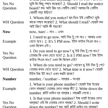
Yes No
তুমি কি কিছু লক্ষ্য করেছো? 2. Should I read the notice
Question
board? শুড আই রিড দ্য নোটিস বোর্ড? আমার কি নোটিস
বোর্ডটি পড়া উচিত?
1. Whom did you notice? হুম ডিড ইউ নোটিস? তুমি
WH Question
কাকে লক্ষ্য করেছো? 2. What should I read? হোয়াট শুড
আই রিড? আমি কী পড়বো?
Now
now, /naʊ/ – নাও – এখন
1. I need to go now. আই নিড টু গো নাও। আমার এখন
Example
যেতে হবে। 2. It’s 5 PM now. ইটস ফাইভ পিএম নাও।
এখন বিকেল ৫টা।
1. Do you need to go now? ডু ইউ নিড টু গো নাও?
Yes No
তোমার কি এখন যেতে হবে? 2. Is it 5 PM now? ইজ ইটস
Question
ফাইভ পিএম নাও? এখন কি বিকেল ৫টা?
1. When do you need to go? হোয়েন ডু ইউ নিড টু গো?
WH Question
তোমার কখন যেতে হবে? 2. What time is it now? হোয়াট
টাইম ইজ ইট নাও? এখন কয়টা বাজে?
Number
number, /ˈnʌmbər/ – নাম্বার – সংখ্যা
1. What is your phone number? হোয়াট ইজ ইয়োর
Example
ফোন নাম্বার? তোমার ফোন নম্বর কী? 2. Write down the
number. রাইট ডাউন দ্য নাম্বার। নম্বরটি লেখো।
1. Is that your phone number? ইজ দ্যাট ইয়োর ফোন
Yes No
নাম্বার? ওটা কি তোমার ফোন নম্বর? 2. Should I write
Question
down the number? শুড আই রাইট ডাউন দ্য নাম্বার?