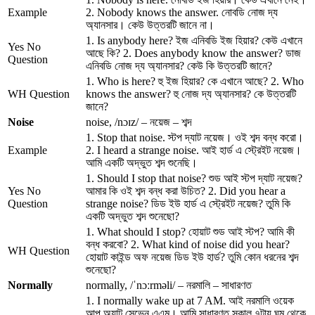
Example
2. Nobody knows the answer. নোবডি নোজ দ্য
অ্যানসার। কেউ উত্তরটি জানে না।
1. Is anybody here? ইজ এনিবডি ইজ হিয়ার? কেউ এখানে
Yes No
আছে কি? 2. Does anybody know the answer? ডাজ
Question
এনিবডি নোজ দ্য অ্যানসার? কেউ কি উত্তরটি জানে?
1. Who is here? হু ইজ হিয়ার? কে এখানে আছে? 2. Who
WH Question
knows the answer? হু নোজ দ্য অ্যানসার? কে উত্তরটি
জানে?
Noise
noise, /nɔɪz/ – নয়েজ – শব্দ
1. Stop that noise. স্টপ দ্যাট নয়েজ। ওই শব্দ বন্ধ করো।
Example
2. I heard a strange noise. আই হার্ড এ স্ট্রেইট নয়েজ।
আমি একটি অদ্ভুত শব্দ শুনেছি।
1. Should I stop that noise? শুড আই স্টপ দ্যাট নয়েজ?
Yes No
আমার কি ওই শব্দ বন্ধ করা উচিত? 2. Did you hear a
Question
strange noise? ডিড ইউ হার্ড এ স্ট্রেইট নয়েজ? তুমি কি
একটি অদ্ভুত শব্দ শুনেছো?
1. What should I stop? হোয়াট শুড আই স্টপ? আমি কী
বন্ধ করবো? 2. What kind of noise did you hear?
WH Question
হোয়াট কাইন্ড অফ নয়েজ ডিড ইউ হার্ড? তুমি কোন ধরনের শব্দ
শুনেছো?
Normally
normally, /ˈnɔːrməli/ – নরমালি – সাধারণত
1. I normally wake up at 7 AM. আই নরমালি ওয়েক
আপ অ্যাট সেভেন এএম। আমি সাধারণত সকাল ৭টায় ঘুম থেকে