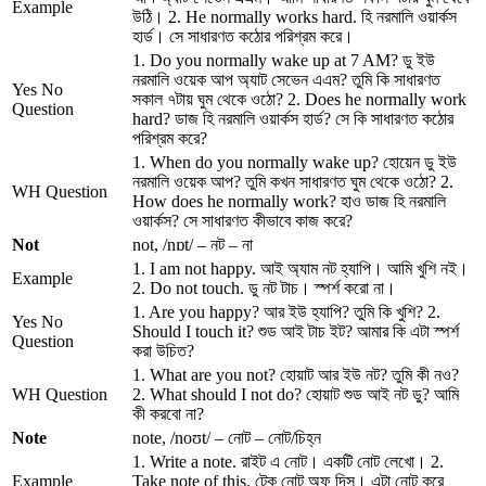
Example
উঠি। 2. He normally works hard. হি নরমালি ওয়ার্কস
হার্ড। সে সাধারণত কঠোর পরিশ্রম করে।
1. Do you normally wake up at 7 AM? ডু ইউ
নরমালি ওয়েক আপ অ্যাট সেভেন এএম? তুমি কি সাধারণত
Yes No
সকাল ৭টায় ঘুম থেকে ওঠো? 2. Does he normally work
Question
hard? ডাজ হি নরমালি ওয়ার্কস হার্ড? সে কি সাধারণত কঠোর
পরিশ্রম করে?
1. When do you normally wake up? হোয়েন ডু ইউ
নরমালি ওয়েক আপ? তুমি কখন সাধারণত ঘুম থেকে ওঠো? 2.
WH Question
How does he normally work? হাও ডাজ হি নরমালি
ওয়ার্কস? সে সাধারণত কীভাবে কাজ করে?
Not
not, /nɒt/ – নট – না
1. I am not happy. আই অ্যাম নট হ্যাপি। আমি খুশি নই।
Example
2. Do not touch. ডু নট টাচ। স্পর্শ করো না।
1. Are you happy? আর ইউ হ্যাপি? তুমি কি খুশি? 2.
Yes No
Should I touch it? শুড আই টাচ ইট? আমার কি এটা স্পর্শ
Question
করা উচিত?
1. What are you not? হোয়াট আর ইউ নট? তুমি কী নও?
WH Question
2. What should I not do? হোয়াট শুড আই নট ডু? আমি
কী করবো না?
Note
note, /noʊt/ – নোট – নোট/চিহ্ন
1. Write a note. রাইট এ নোট। একটি নোট লেখো। 2.
Example
Take note of this. টেক নোট অফ দিস। এটা নোট করে