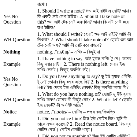
রাখো।
1. Should I write a note? শুড আই রাইট এ নোট? আমার
Yes No
কি একটি নোট লেখা উচিত? 2. Should I take note of
Question
this? শুড আই টেক নোট অফ দিস? আমার কি এটা নোট করে
রাখা উচিত?
1. What should I write? হোয়াট শুড আই রাইট? আমি কী
WH Question
লিখবো? 2. What should I take note of? হোয়াট শুড আই
টেক নোট অফ? আমি কী নোট করে রাখবো?
Nothing
nothing, /ˈnʌθɪŋ/ – নাথিং – কিছুই না
1. I have nothing to say. আই হ্যাভ নাথিং টু সে। আমার
Example
কিছু বলার নেই। 2. There is nothing left. দেয়ার ইজ
নাথিং লেফট। কিছুই অবশিষ্ট নেই।
1. Do you have anything to say? ডু ইউ হ্যাভ এনিথিং
Yes No
টু সে? তোমার কিছু বলার আছে কি? 2. Is there anything
Question
left? ইজ দেয়ার ইজ এনিথিং লেফট? কিছু অবশিষ্ট আছে কি?
1. What do you have nothing of? হোয়াট ডু ইউ হ্যাভ
WH Question
নাথিং অফ? তোমার কী কিছুই নেই? 2. What is left? হোয়াট
ইজ লেফট? কী অবশিষ্ট আছে?
Notice
notice, /ˈnoʊtɪs/ – নোটিস – লক্ষ্য করা/বিজ্ঞপ্তি
1. Did you notice him? ডিড ইউ নোটিস হিম? তুমি কি
Example
তাকে লক্ষ্য করেছো? 2. Read the notice board. রিড দ্য
নোটিস বোর্ড। নোটিস বোর্ডটি পড়ো।
1. Did you notice anything? ডিড ইউ নোটিস এনিথিং?