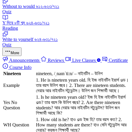
Without to would ৬১২-৬২৩/৭২১
Quiz
Y দিয়ে ৮টি শব্দ ৬২৪-৬৩১/৭২১
Reading
Write to yourself ৬২৪-৬৩১/৭২১
Quiz
More
Announcements
Reviews
Live Classes
Certificate
Course Info
Nineteen
nineteen, /ˌnaɪnˈtiːn/ – নাইনটিন – উনিশ
1. He is nineteen years old. হি ইজ নাইনটিন ইয়ার্স ওল্ড।
Example
তার বয়স উনিশ বছর। 2. There are nineteen students.
দেয়ার আর নাইনটিন স্টুডেন্টস। উনিশ জন শিক্ষার্থী আছে।
1. Is he nineteen years old? ইজ হি ইজ নাইনটিন ইয়ার্স
Yes No
ওল্ড? তার বয়স কি উনিশ বছর? 2. Are there nineteen
Question
students? আর দেয়ার আর নাইনটিন স্টুডেন্টস? উনিশ জন
শিক্ষার্থী আছে কি?
1. How old is he? হাও ওল্ড ইজ হি? তার বয়স কত? 2.
WH Question
How many students are there? হাও মেনি স্টুডেন্টস আর
দেয়ার? কয়জন শিক্ষার্থী আছে?