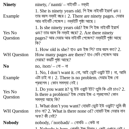
Ninety
ninety, /ˈnaɪnti/ – নাইনটি – নব্বই
1. She is ninety years old. শি ইজ নাইনটি ইয়ার্স ওল্ড।
Example
তার বয়স নব্বই বছর। 2. There are ninety pages. দেয়ার
আর নাইনটি পেজেস। নব্বইটি পৃষ্ঠা আছে।
1. Is she ninety years old? ইজ শি ইজ নাইনটি ইয়ার্স
Yes No
ওল্ড? তার বয়স কি নব্বই বছর? 2. Are there ninety
Question
pages? আর দেয়ার আর নাইনটি পেজেস? নব্বইটি পৃষ্ঠা আছে
কি?
1. How old is she? হাও ওল্ড ইজ শি? তার বয়স কত? 2.
WH Question
How many pages are there? হাও মেনি পেজেস আর
দেয়ার? কয়টি পৃষ্ঠা আছে?
No
no, /noʊ/ – নো – না
1. No, I don’t want it. নো, আই ডোন্ট ওয়ান্ট ইট। না, আমি
Example
এটা চাই না। 2. There is no problem. দেয়ার ইজ নো
প্রবলেম। কোন সমস্যা নেই।
1. Do you want it? ডু ইউ ওয়ান্ট ইট? তুমি কি এটা চাও? 2.
Yes No
Is there a problem? ইজ দেয়ার ইজ এ প্রবলেম? কোন
Question
সমস্যা আছে কি?
1. What don’t you want? হোয়াট ডোন্ট ইউ ওয়ান্ট? তুমি কী
WH Question
চাও না? 2. What is there none of? হোয়াট ইজ দেয়ার নান
অফ? কী নেই?
Nobody
nobody, /ˈnoʊbədi/ – নোবডি – কেউ না
1. Nobody is here. নোবডি ইজ হিয়ার। কেউ এখানে নেই।