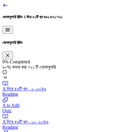
ভোকাবুলারি বিল্ডিং
S দিয়ে ৮১টি শব্দ ৪৬২-৪৭১/৭২১
ভোকাবুলারি বিল্ডিং
0%
Completed
৯০% কভার করা ৭২১ টি ভোকাবুলারি
A দিয়ে ৪৯টি শব্দ - ১- ১০/৪৯
Reading
A to Add
Quiz
A দিয়ে ৪৯টি শব্দ - ১১- ২০/৪৯
Reading