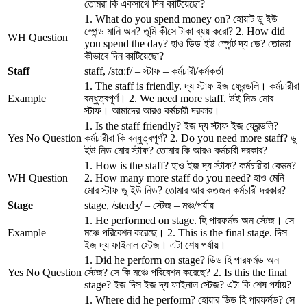
তোমরা কি একসাথে দিন কাটিয়েছো?
1. What do you spend money on? হোয়াট ডু ইউ
স্পেন্ড মানি অন? তুমি কীসে টাকা ব্যয় করো? 2. How did
WH Question
you spend the day? হাও ডিড ইউ স্পেন্ট দ্য ডে? তোমরা
কীভাবে দিন কাটিয়েছো?
Staff
staff, /stɑːf/ – স্টাফ – কর্মচারী/কর্মকর্তা
1. The staff is friendly. দ্য স্টাফ ইজ ফ্রেন্ডলি। কর্মচারীরা
Example
বন্ধুত্বপূর্ণ। 2. We need more staff. উই নিড মোর
স্টাফ। আমাদের আরও কর্মচারী দরকার।
1. Is the staff friendly? ইজ দ্য স্টাফ ইজ ফ্রেন্ডলি?
Yes No Question
কর্মচারীরা কি বন্ধুত্বপূর্ণ? 2. Do you need more staff? ডু
ইউ নিড মোর স্টাফ? তোমার কি আরও কর্মচারী দরকার?
1. How is the staff? হাও ইজ দ্য স্টাফ? কর্মচারীরা কেমন?
WH Question
2. How many more staff do you need? হাও মেনি
মোর স্টাফ ডু ইউ নিড? তোমার আর কতজন কর্মচারী দরকার?
Stage
stage, /steɪdʒ/ – স্টেজ – মঞ্চ/পর্যায়
1. He performed on stage. হি পারফর্মড অন স্টেজ। সে
Example
মঞ্চে পরিবেশন করেছে। 2. This is the final stage. দিস
ইজ দ্য ফাইনাল স্টেজ। এটা শেষ পর্যায়।
1. Did he perform on stage? ডিড হি পারফর্মড অন
Yes No Question
স্টেজ? সে কি মঞ্চে পরিবেশন করেছে? 2. Is this the final
stage? ইজ দিস ইজ দ্য ফাইনাল স্টেজ? এটা কি শেষ পর্যায়?
1. Where did he perform? হোয়ার ডিড হি পারফর্মড? সে