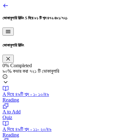
ভোকাবুলারি বিল্ডিং
S দিয়ে ৮১ টি শব্দ ৪৭২-৪৮১/৭২১
ভোকাবুলারি বিল্ডিং
0%
Completed
৯০% কভার করা ৭২১ টি ভোকাবুলারি
A দিয়ে ৪৯টি শব্দ - ১- ১০/৪৯
Reading
A to Add
Quiz
A দিয়ে ৪৯টি শব্দ - ১১- ২০/৪৯
Reading