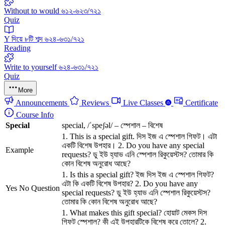
Without to would ৬১২-৬২৩/৭২১
Quiz
Y দিয়ে ৮টি শব্দ ৬২৪-৬৩১/৭২১
Reading
Write to yourself ৬২৪-৬৩১/৭২১
Quiz
More
Announcements
Reviews
Live Classes
Certificate
Course Info
Special
special, /ˈspeʃəl/ – স্পেশাল – বিশেষ
1. This is a special gift. দিস ইজ এ স্পেশাল গিফট। এটা
একটি বিশেষ উপহার। 2. Do you have any special
Example
requests? ডু ইউ হ্যাভ এনি স্পেশাল রিকুয়েস্টস? তোমার কি
কোন বিশেষ অনুরোধ আছে?
1. Is this a special gift? ইজ দিস ইজ এ স্পেশাল গিফট?
এটা কি একটি বিশেষ উপহার? 2. Do you have any
Yes No Question
special requests? ডু ইউ হ্যাভ এনি স্পেশাল রিকুয়েস্টস?
তোমার কি কোন বিশেষ অনুরোধ আছে?
1. What makes this gift special? হোয়াট মেকস দিস
গিফট স্পেশাল? কী এই উপহারটিকে বিশেষ করে তোলে? 2.