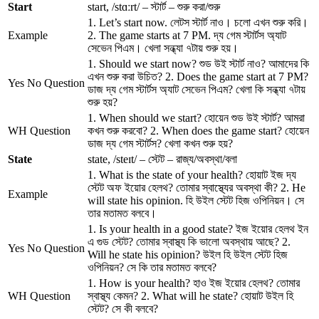
Start
start, /stɑːrt/ – স্টার্ট – শুরু করা/শুরু
1. Let’s start now. লেটস স্টার্ট নাও। চলো এখন শুরু করি।
Example
2. The game starts at 7 PM. দ্য গেম স্টার্টস অ্যাট
সেভেন পিএম। খেলা সন্ধ্যা ৭টায় শুরু হয়।
1. Should we start now? শুড উই স্টার্ট নাও? আমাদের কি
এখন শুরু করা উচিত? 2. Does the game start at 7 PM?
Yes No Question
ডাজ দ্য গেম স্টার্টস অ্যাট সেভেন পিএম? খেলা কি সন্ধ্যা ৭টায়
শুরু হয়?
1. When should we start? হোয়েন শুড উই স্টার্ট? আমরা
WH Question
কখন শুরু করবো? 2. When does the game start? হোয়েন
ডাজ দ্য গেম স্টার্টস? খেলা কখন শুরু হয়?
State
state, /steɪt/ – স্টেট – রাজ্য/অবস্থা/বলা
1. What is the state of your health? হোয়াট ইজ দ্য
স্টেট অফ ইয়োর হেলথ? তোমার স্বাস্থ্যের অবস্থা কী? 2. He
Example
will state his opinion. হি উইল স্টেট হিজ ওপিনিয়ন। সে
তার মতামত বলবে।
1. Is your health in a good state? ইজ ইয়োর হেলথ ইন
এ গুড স্টেট? তোমার স্বাস্থ্য কি ভালো অবস্থায় আছে? 2.
Yes No Question
Will he state his opinion? উইল হি উইল স্টেট হিজ
ওপিনিয়ন? সে কি তার মতামত বলবে?
1. How is your health? হাও ইজ ইয়োর হেলথ? তোমার
WH Question
স্বাস্থ্য কেমন? 2. What will he state? হোয়াট উইল হি
স্টেট? সে কী বলবে?