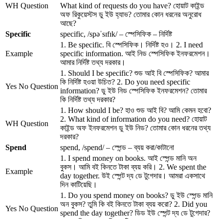
WH Question
What kind of requests do you have? হোয়াট কাইন্ড
অফ রিকুয়েস্টস ডু ইউ হ্যাভ? তোমার কোন ধরনের অনুরোধ
আছে?
Specific
specific, /spəˈsɪfɪk/ – স্পেসিফিক – নির্দিষ্ট
1. Be specific. বি স্পেসিফিক। নির্দিষ্ট হও। 2. I need
Example
specific information. আই নিড স্পেসিফিক ইনফরমেশন।
আমার নির্দিষ্ট তথ্য দরকার।
1. Should I be specific? শুড আই বি স্পেসিফিক? আমার
কি নির্দিষ্ট হওয়া উচিত? 2. Do you need specific
Yes No Question
information? ডু ইউ নিড স্পেসিফিক ইনফরমেশন? তোমার
কি নির্দিষ্ট তথ্য দরকার?
1. How should I be? হাও শুড আই বি? আমি কেমন হবো?
2. What kind of information do you need? হোয়াট
WH Question
কাইন্ড অফ ইনফরমেশন ডু ইউ নিড? তোমার কোন ধরনের তথ্য
দরকার?
Spend
spend, /spend/ – স্পেন্ড – ব্যয় করা/কাটানো
1. I spend money on books. আই স্পেন্ড মানি অন
বুকস। আমি বই কিনতে টাকা ব্যয় করি। 2. We spent the
Example
day together. উই স্পেন্ট দ্য ডে টুগেদার। আমরা একসাথে
দিন কাটিয়েছি।
1. Do you spend money on books? ডু ইউ স্পেন্ড মানি
অন বুকস? তুমি কি বই কিনতে টাকা ব্যয় করো? 2. Did you
Yes No Question
spend the day together? ডিড ইউ স্পেন্ট দ্য ডে টুগেদার?