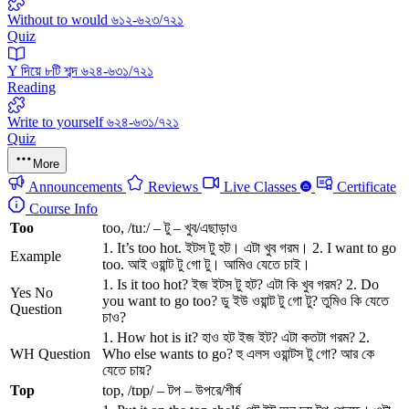
Without to would ৬১২-৬২৩/৭২১
Quiz
Y দিয়ে ৮টি শব্দ ৬২৪-৬৩১/৭২১
Reading
Write to yourself ৬২৪-৬৩১/৭২১
Quiz
More
Announcements
Reviews
Live Classes
Certificate
Course Info
Too
too, /tuː/ – টু – খুব/এছাড়াও
1. It’s too hot. ইটস টু হট। এটা খুব গরম। 2. I want to go
Example
too. আই ওয়ান্ট টু গো টু। আমিও যেতে চাই।
1. Is it too hot? ইজ ইটস টু হট? এটা কি খুব গরম? 2. Do
Yes No
you want to go too? ডু ইউ ওয়ান্ট টু গো টু? তুমিও কি যেতে
Question
চাও?
1. How hot is it? হাও হট ইজ ইট? এটা কতটা গরম? 2.
WH Question
Who else wants to go? হু এলস ওয়ান্টস টু গো? আর কে
যেতে চায়?
Top
top, /tɒp/ – টপ – উপরে/শীর্ষ