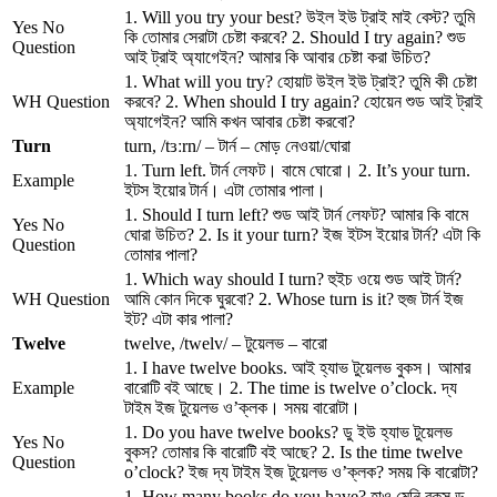
1. Will you try your best? উইল ইউ ট্রাই মাই বেস্ট? তুমি
Yes No
কি তোমার সেরাটা চেষ্টা করবে? 2. Should I try again? শুড
Question
আই ট্রাই অ্যাগেইন? আমার কি আবার চেষ্টা করা উচিত?
1. What will you try? হোয়াট উইল ইউ ট্রাই? তুমি কী চেষ্টা
WH Question
করবে? 2. When should I try again? হোয়েন শুড আই ট্রাই
অ্যাগেইন? আমি কখন আবার চেষ্টা করবো?
Turn
turn, /tɜːrn/ – টার্ন – মোড় নেওয়া/ঘোরা
1. Turn left. টার্ন লেফট। বামে ঘোরো। 2. It’s your turn.
Example
ইটস ইয়োর টার্ন। এটা তোমার পালা।
1. Should I turn left? শুড আই টার্ন লেফট? আমার কি বামে
Yes No
ঘোরা উচিত? 2. Is it your turn? ইজ ইটস ইয়োর টার্ন? এটা কি
Question
তোমার পালা?
1. Which way should I turn? হুইচ ওয়ে শুড আই টার্ন?
WH Question
আমি কোন দিকে ঘুরবো? 2. Whose turn is it? হুজ টার্ন ইজ
ইট? এটা কার পালা?
Twelve
twelve, /twelv/ – টুয়েলভ – বারো
1. I have twelve books. আই হ্যাভ টুয়েলভ বুকস। আমার
Example
বারোটি বই আছে। 2. The time is twelve o’clock. দ্য
টাইম ইজ টুয়েলভ ও’ক্লক। সময় বারোটা।
1. Do you have twelve books? ডু ইউ হ্যাভ টুয়েলভ
Yes No
বুকস? তোমার কি বারোটি বই আছে? 2. Is the time twelve
Question
o’clock? ইজ দ্য টাইম ইজ টুয়েলভ ও’ক্লক? সময় কি বারোটা?
1. How many books do you have? হাও মেনি বুকস ডু