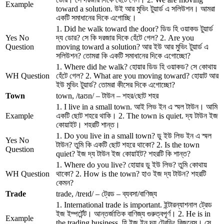
Example
toward a solution. উই আর মুভিং টুয়ার্ড এ সলিউশন। আমরা
একটি সমাধানের দিকে এগোচ্ছি।
1. Did he walk toward the door? ডিড হি ওয়াকড টুয়ার্ড
Yes No
দ্য ডোর? সে কি দরজার দিকে হেঁটে গেল? 2. Are you
Question
moving toward a solution? আর ইউ আর মুভিং টুয়ার্ড এ
সলিউশন? তোমরা কি একটি সমাধানের দিকে এগোচ্ছো?
1. Where did he walk? হোয়ার ডিড হি ওয়াকড? সে কোথায়
WH Question
হেঁটে গেল? 2. What are you moving toward? হোয়াট আর
ইউ মুভিং টুয়ার্ড? তোমরা কীসের দিকে এগোচ্ছো?
Town
town, /taʊn/ – টাউন – শহর/ছোট শহর
1. I live in a small town. আই লিভ ইন এ স্মল টাউন। আমি
Example
একটি ছোট শহরে থাকি। 2. The town is quiet. দ্য টাউন ইজ
কোয়াইট। শহরটি শান্ত।
1. Do you live in a small town? ডু ইউ লিভ ইন এ স্মল
Yes No
টাউন? তুমি কি একটি ছোট শহরে থাকো? 2. Is the town
Question
quiet? ইজ দ্য টাউন ইজ কোয়াইট? শহরটি কি শান্ত?
1. Where do you live? হোয়ার ডু ইউ লিভ? তুমি কোথায়
WH Question
থাকো? 2. How is the town? হাও ইজ দ্য টাউন? শহরটি
কেমন?
Trade
trade, /treɪd/ – ট্রেড – ব্যবসা/বাণিজ্য
1. International trade is important. ইন্টারন্যাশনাল ট্রেড
ইজ ইম্পর্টেন্ট। আন্তর্জাতিক বাণিজ্য গুরুত্বপূর্ণ। 2. He is in
Example
the trading business. হি ইজ ইন দ্য ট্রেডিং বিজনেস। সে