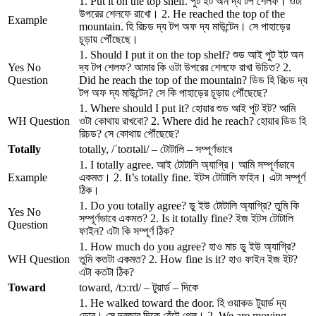
1. Put it on the top shelf. পুট ইট অন দ্য টপ শেলফ। ওটা
উপরের শেলফে রাখো। 2. He reached the top of the
Example
mountain. হি রিচড দ্য টপ অফ দ্য মাউন্টেন। সে পাহাড়ের
চূড়ায় পৌঁছেছে।
1. Should I put it on the top shelf? শুড আই পুট ইট অন
Yes No
দ্য টপ শেলফ? আমার কি ওটা উপরের শেলফে রাখা উচিত? 2.
Question
Did he reach the top of the mountain? ডিড হি রিচড দ্য
টপ অফ দ্য মাউন্টেন? সে কি পাহাড়ের চূড়ায় পৌঁছেছে?
1. Where should I put it? হোয়ার শুড আই পুট ইট? আমি
WH Question
ওটা কোথায় রাখবো? 2. Where did he reach? হোয়ার ডিড হি
রিচড? সে কোথায় পৌঁছেছে?
Totally
totally, /ˈtoʊtəli/ – টোটালি – সম্পূর্ণভাবে
1. I totally agree. আই টোটালি অ্যাগ্রি। আমি সম্পূর্ণভাবে
Example
একমত। 2. It’s totally fine. ইটস টোটালি ফাইন। এটা সম্পূর্ণ
ঠিক।
1. Do you totally agree? ডু ইউ টোটালি অ্যাগ্রি? তুমি কি
Yes No
সম্পূর্ণভাবে একমত? 2. Is it totally fine? ইজ ইটস টোটালি
Question
ফাইন? এটা কি সম্পূর্ণ ঠিক?
1. How much do you agree? হাও মাচ ডু ইউ অ্যাগ্রি?
WH Question
তুমি কতটা একমত? 2. How fine is it? হাও ফাইন ইজ ইট?
এটা কতটা ঠিক?
Toward
toward, /tɔːrd/ – টুয়ার্ড – দিকে
1. He walked toward the door. হি ওয়াকড টুয়ার্ড দ্য
ডোর। সে দরজার দিকে হেঁটে গেল। 2. We are moving