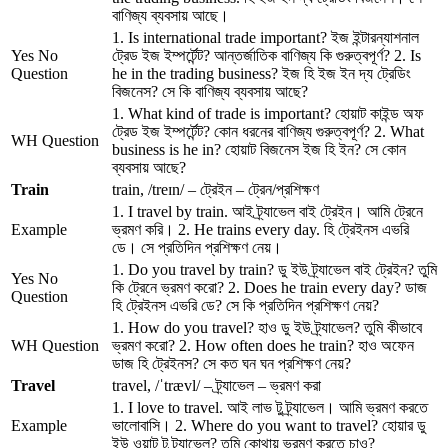
বাণিজ্য ব্যবসায় আছে।
1. Is international trade important? ইজ ইন্টারন্যাশনাল
Yes No
ট্রেড ইজ ইম্পর্টেন্ট? আন্তর্জাতিক বাণিজ্য কি গুরুত্বপূর্ণ? 2. Is
Question
he in the trading business? ইজ হি ইজ ইন দ্য ট্রেডিং
বিজনেস? সে কি বাণিজ্য ব্যবসায় আছে?
1. What kind of trade is important? হোয়াট কাইন্ড অফ
ট্রেড ইজ ইম্পর্টেন্ট? কোন ধরনের বাণিজ্য গুরুত্বপূর্ণ? 2. What
WH Question
business is he in? হোয়াট বিজনেস ইজ হি ইন? সে কোন
ব্যবসায় আছে?
Train
train, /treɪn/ – ট্রেইন – ট্রেন/প্রশিক্ষণ
1. I travel by train. আই ট্র্যাভেল বাই ট্রেইন। আমি ট্রেনে
Example
ভ্রমণ করি। 2. He trains every day. হি ট্রেইনস এভরি
ডে। সে প্রতিদিন প্রশিক্ষণ নেয়।
1. Do you travel by train? ডু ইউ ট্র্যাভেল বাই ট্রেইন? তুমি
Yes No
কি ট্রেনে ভ্রমণ করো? 2. Does he train every day? ডাজ
Question
হি ট্রেইনস এভরি ডে? সে কি প্রতিদিন প্রশিক্ষণ নেয়?
1. How do you travel? হাও ডু ইউ ট্র্যাভেল? তুমি কীভাবে
WH Question
ভ্রমণ করো? 2. How often does he train? হাও অফেন
ডাজ হি ট্রেইনস? সে কত ঘন ঘন প্রশিক্ষণ নেয়?
Travel
travel, /ˈtrævl/ – ট্র্যাভেল – ভ্রমণ করা
1. I love to travel. আই লাভ টু ট্র্যাভেল। আমি ভ্রমণ করতে
Example
ভালোবাসি। 2. Where do you want to travel? হোয়ার ডু
ইউ ওয়ান্ট টু ট্র্যাভেল? তুমি কোথায় ভ্রমণ করতে চাও?