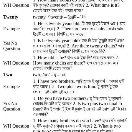
WH Question
ইউ হ্যাভ? তোমার কয়টি বই আছে? 2. What time is it?
হোয়াট টাইম ইজ ইট? কয়টা বাজে?
Twenty
twenty, /ˈtwenti/ – টুয়েন্টি – বিশ
1. He is twenty years old. হি ইজ টুয়েন্টি ইয়ার্স ওল্ড। তার
Example
বয়স বিশ বছর। 2. There are twenty chairs. দেয়ার আর
টুয়েন্টি চেয়ারস। বিশটি চেয়ার আছে।
1. Is he twenty years old? ইজ হি ইজ টুয়েন্টি ইয়ার্স ওল্ড?
Yes No
তার বয়স কি বিশ বছর? 2. Are there twenty chairs? আর
Question
দেয়ার আর টুয়েন্টি চেয়ারস? বিশটি চেয়ার আছে কি?
1. How old is he? হাও ওল্ড ইজ হি? তার বয়স কত? 2.
WH Question
How many chairs are there? হাও মেনি চেয়ারস আর
দেয়ার? কয়টি চেয়ার আছে?
Two
two, /tuː/ – টু – দুই
1. I have two brothers. আই হ্যাভ টু ব্রাদার্স। আমার দুটি
Example
ভাই আছে। 2. Two plus two is four. টু প্লাস টু ইজ
ফোর। দুই যোগ দুই হয় চার।
1. Do you have two brothers? ডু ইউ হ্যাভ টু ব্রাদার্স?
Yes No
তোমার কি দুটি ভাই আছে? 2. Is two plus two equal to
Question
four? ইজ টু প্লাস টু ইজ ইকুয়াল টু ফোর? দুই যোগ দুই কি চার
এর সমান?
1. How many brothers do you have? হাও মেনি ব্রাদার্স
WH Question
ডু ইউ হ্যাভ? তোমার কয়জন ভাই আছে? 2. What is two
plus two? হোয়াট ইজ টু প্লাস টু? দুই যোগ দুই কত?