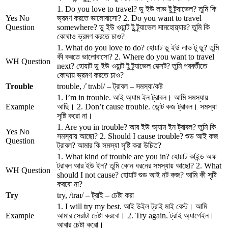
1. Do you love to travel? ডু ইউ লাভ টু ট্র্যাভেল? তুমি কি
Yes No
ভ্রমণ করতে ভালোবাসো? 2. Do you want to travel
Question
somewhere? ডু ইউ ওয়ান্ট টু ট্র্যাভেল সামহোয়্যার? তুমি কি
কোথাও ভ্রমণ করতে চাও?
1. What do you love to do? হোয়াট ডু ইউ লাভ টু ডু? তুমি
কী করতে ভালোবাসো? 2. Where do you want to travel
WH Question
next? হোয়াট ডু ইউ ওয়ান্ট টু ট্র্যাভেল নেক্সট? তুমি পরবর্তীতে
কোথায় ভ্রমণ করতে চাও?
Trouble
trouble, /ˈtrʌbl/ – ট্রাবল – সমস্যা/কষ্ট
1. I’m in trouble. আই অ্যাম ইন ট্রাবল। আমি সমস্যায়
Example
আছি। 2. Don’t cause trouble. ডোন্ট কজ ট্রাবল। সমস্যা
সৃষ্টি করো না।
1. Are you in trouble? আর ইউ অ্যাম ইন ট্রাবল? তুমি কি
Yes No
সমস্যায় আছো? 2. Should I cause trouble? শুড আই কজ
Question
ট্রাবল? আমার কি সমস্যা সৃষ্টি করা উচিত?
1. What kind of trouble are you in? হোয়াট কাইন্ড অফ
ট্রাবল আর ইউ ইন? তুমি কোন ধরনের সমস্যায় আছো? 2. What
WH Question
should I not cause? হোয়াট শুড আই নট কজ? আমি কী সৃষ্টি
করবো না?
Try
try, /traɪ/ – ট্রাই – চেষ্টা করা
1. I will try my best. আই উইল ট্রাই মাই বেস্ট। আমি
Example
আমার সেরাটা চেষ্টা করবো। 2. Try again. ট্রাই অ্যাগেইন।
আবার চেষ্টা করো।