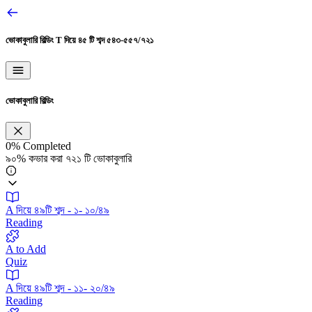
ভোকাবুলারি বিল্ডিং
T দিয়ে ৪৫ টি শব্দ ৫৪৩-৫৫৭/৭২১
ভোকাবুলারি বিল্ডিং
0%
Completed
৯০% কভার করা ৭২১ টি ভোকাবুলারি
A দিয়ে ৪৯টি শব্দ - ১- ১০/৪৯
Reading
A to Add
Quiz
A দিয়ে ৪৯টি শব্দ - ১১- ২০/৪৯
Reading