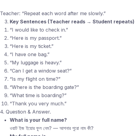
Teacher: “Repeat each word after me slowly.”
Key Sentences (Teacher reads → Student repeats)
“I would like to check in.”
“Here is my passport.”
“Here is my ticket.”
“I have one bag.”
“My luggage is heavy.”
“Can I get a window seat?”
“Is my flight on time?”
“Where is the boarding gate?”
“What time is boarding?”
“Thank you very much.”
4. Question & Answer.
What is your full name?
ওয়াট ইজ ইয়োর ফুল নেম? — আপনার পুরো নাম কী?