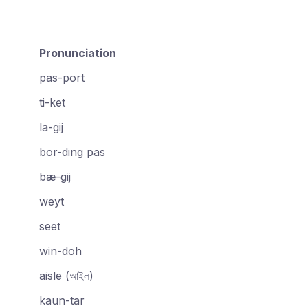
Pronunciation
pas-port
ti-ket
la-gij
bor-ding pas
bæ-gij
weyt
seet
win-doh
aisle (আইল)
kaun-tar