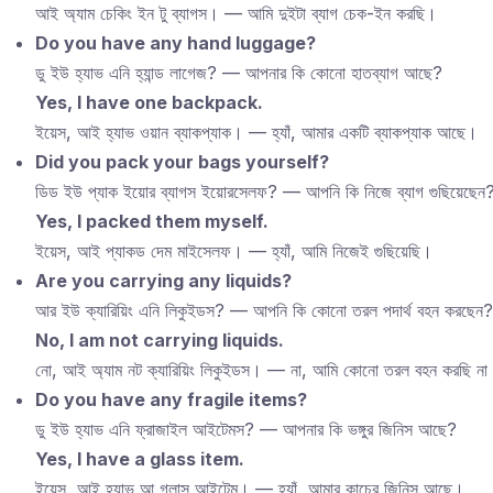
আই অ্যাম চেকিং ইন টু ব্যাগস। — আমি দুইটা ব্যাগ চেক-ইন করছি।
Do you have any hand luggage?
ডু ইউ হ্যাভ এনি হ্যান্ড লাগেজ? — আপনার কি কোনো হাতব্যাগ আছে?
Yes, I have one backpack.
ইয়েস, আই হ্যাভ ওয়ান ব্যাকপ্যাক। — হ্যাঁ, আমার একটি ব্যাকপ্যাক আছে।
Did you pack your bags yourself?
ডিড ইউ প্যাক ইয়োর ব্যাগস ইয়োরসেলফ? — আপনি কি নিজে ব্যাগ গুছিয়েছেন
Yes, I packed them myself.
ইয়েস, আই প্যাকড দেম মাইসেলফ। — হ্যাঁ, আমি নিজেই গুছিয়েছি।
Are you carrying any liquids?
আর ইউ ক্যারিয়িং এনি লিকুইডস? — আপনি কি কোনো তরল পদার্থ বহন করছেন?
No, I am not carrying liquids.
নো, আই অ্যাম নট ক্যারিয়িং লিকুইডস। — না, আমি কোনো তরল বহন করছি না
Do you have any fragile items?
ডু ইউ হ্যাভ এনি ফ্রাজাইল আইটেমস? — আপনার কি ভঙ্গুর জিনিস আছে?
Yes, I have a glass item.
ইয়েস, আই হ্যাভ আ গ্লাস আইটেম। — হ্যাঁ, আমার কাচের জিনিস আছে।