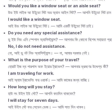
Would you like a window seat or an aisle seat?
উড ইউ লাইক আ উইন্ডো সিট অর অ্যান আইল সিট? — আপনি উইন্ডো সিট চান 
I would like a window seat.
আই উড লাইক আ উইন্ডো সিট। — আমি একটি উইন্ডো সিট চাই।
Do you need any special assistance?
ডু ইউ নিড এনি স্পেশাল অ্যাসিস্ট্যান্স? — আপনার কি কোনো বিশেষ সহায়তা প
No, I do not need assistance.
নো, আই ডু নট নিড অ্যাসিস্ট্যান্স। — না, আমার দরকার নেই।
What is the purpose of your travel?
হোয়াট ইজ দ্য পারপাস অফ ইয়োর ট্রাভেল? — আপনার ভ্রমণের উদ্দেশ্য কী?
I am traveling for work.
আই অ্যাম ট্রাভেলিং ফর ওয়ার্ক। — আমি কাজের জন্য যাচ্ছি।
How long will you stay?
হাউ লং উইল ইউ স্টে? — আপনি কতদিন থাকবেন?
I will stay for seven days.
আই উইল স্টে ফর সেভেন ডেজ। — আমি সাত দিন থাকব।