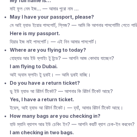
My full name is…
মাই ফুল নেম ইজ… — আমার পুরো নাম …
May I have your passport, please?
মে আই হ্যাভ ইয়োর পাসপোর্ট, প্লিজ? — আমি কি আপনার পাসপোর্টটা পেতে পার
Here is my passport.
হিয়ার ইজ মাই পাসপোর্ট। — এই নিন আমার পাসপোর্ট।
Where are you flying to today?
হোয়্যার আর ইউ ফ্লাইং টু টুডে? — আপনি আজ কোথায় যাচ্ছেন?
I am flying to Dubai.
আই অ্যাম ফ্লাইং টু দুবাই। — আমি দুবাই যাচ্ছি।
Do you have a return ticket?
ডু ইউ হ্যাভ আ রিটার্ন টিকেট? — আপনার কি রিটার্ন টিকেট আছে?
Yes, I have a return ticket.
ইয়েস, আই হ্যাভ আ রিটার্ন টিকেট। — হ্যাঁ, আমার রিটার্ন টিকেট আছে।
How many bags are you checking in?
হাউ ম্যানি ব্যাগস আর ইউ চেকিং ইন? — আপনি কয়টি ব্যাগ চেক-ইন করবেন?
I am checking in two bags.