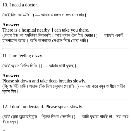
10. I need a doctor.
(আই নিড আ ডক্টর।) — আমার একজন ডাক্তার দরকার।
Answer:
There is a hospital nearby. I can take you there.
(দেয়ার ইজ আ হসপিটাল নিয়ারবাই। আই ক্যান টেক ইউ দেয়ার।) — কাছেই একটি
হাসপাতাল আছে। আমি আপনাকে সেখানে নিয়ে যেতে পারি।
11. I am feeling dizzy.
(আই অ্যাম ফিলিং ডিজি।) — আমার মাথা ঘুরছে।
Answer:
Please sit down and take deep breaths slowly.
(প্লিজ সিট ডাউন অ্যান্ড টেক ডিপ ব্রেথস স্লোলি।) — দয়া করে বসুন ও ধীরে গভীর
শ্বাস নিন।
12. I don’t understand. Please speak slowly.
(আই ডোন্ট আন্ডারস্ট্যান্ড। প্লিজ স্পিক স্লোলি।) — আমি বুঝতে পারছি না। দয়া করে
ধীরে বলুন।