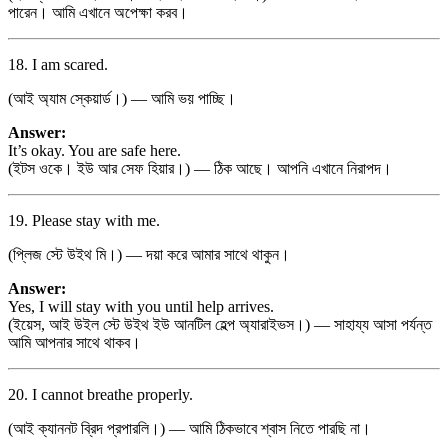
পারেন। আমি এখানে অপেক্ষা করব।
18. I am scared.
(আই অ্যাম স্কেয়ার্ড।) — আমি ভয় পাচ্ছি।
Answer:
It’s okay. You are safe here.
(ইটস ওকে। ইউ আর সেফ হিয়ার।) — ঠিক আছে। আপনি এখানে নিরাপদ।
19. Please stay with me.
(প্লিজ স্টে উইথ মি।) — দয়া করে আমার সাথে থাকুন।
Answer:
Yes, I will stay with you until help arrives.
(ইয়েস, আই উইল স্টে উইথ ইউ আনটিল হেল্প অ্যারাইভস।) — সাহায্য আসা পর্যন্ত
আমি আপনার সাথে থাকব।
20. I cannot breathe properly.
(আই ক্যাননট ব্রিদ প্রপারলি।) — আমি ঠিকভাবে শ্বাস নিতে পারছি না।