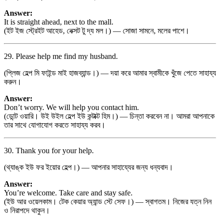
Answer:
It is straight ahead, next to the mall.
(ইট ইজ স্ট্রেইট আহেড, নেক্সট টু দ্য মল।) — সোজা সামনে, মলের পাশে।
29. Please help me find my husband.
(প্লিজ হেল্প মি ফাইন্ড মাই হাজব্যান্ড।) — দয়া করে আমার স্বামীকে খুঁজে পেতে সাহায্য
করুন।
Answer:
Don’t worry. We will help you contact him.
(ডোন্ট ওয়ারি। উই উইল হেল্প ইউ কন্টাক্ট হিম।) — চিন্তা করবেন না। আমরা আপনাকে
তার সাথে যোগাযোগ করতে সাহায্য করব।
30. Thank you for your help.
(থ্যাঙ্ক ইউ ফর ইয়োর হেল্প।) — আপনার সাহায্যের জন্য ধন্যবাদ।
Answer:
You’re welcome. Take care and stay safe.
(ইউ আর ওয়েলকাম। টেক কেয়ার অ্যান্ড স্টে সেফ।) — স্বাগতম। নিজের যত্ন নিন
ও নিরাপদে থাকুন।