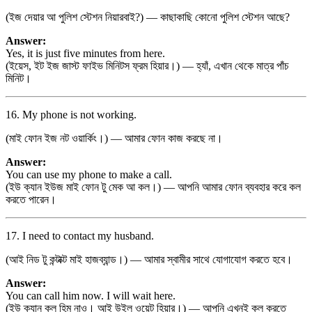
(ইজ দেয়ার আ পুলিশ স্টেশন নিয়ারবাই?) — কাছাকাছি কোনো পুলিশ স্টেশন আছে?
Answer:
Yes, it is just five minutes from here.
(ইয়েস, ইট ইজ জাস্ট ফাইভ মিনিটস ফ্রম হিয়ার।) — হ্যাঁ, এখান থেকে মাত্র পাঁচ
মিনিট।
16. My phone is not working.
(মাই ফোন ইজ নট ওয়ার্কিং।) — আমার ফোন কাজ করছে না।
Answer:
You can use my phone to make a call.
(ইউ ক্যান ইউজ মাই ফোন টু মেক আ কল।) — আপনি আমার ফোন ব্যবহার করে কল
করতে পারেন।
17. I need to contact my husband.
(আই নিড টু কন্টাক্ট মাই হাজব্যান্ড।) — আমার স্বামীর সাথে যোগাযোগ করতে হবে।
Answer:
You can call him now. I will wait here.
(ইউ ক্যান কল হিম নাও। আই উইল ওয়েট হিয়ার।) — আপনি এখনই কল করতে