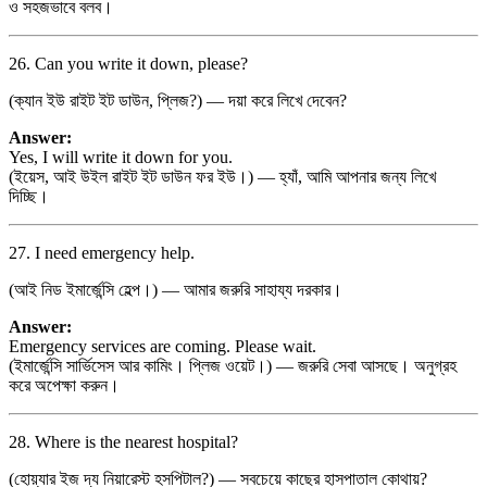
ও সহজভাবে বলব।
26. Can you write it down, please?
(ক্যান ইউ রাইট ইট ডাউন, প্লিজ?) — দয়া করে লিখে দেবেন?
Answer:
Yes, I will write it down for you.
(ইয়েস, আই উইল রাইট ইট ডাউন ফর ইউ।) — হ্যাঁ, আমি আপনার জন্য লিখে
দিচ্ছি।
27. I need emergency help.
(আই নিড ইমার্জেন্সি হেল্প।) — আমার জরুরি সাহায্য দরকার।
Answer:
Emergency services are coming. Please wait.
(ইমার্জেন্সি সার্ভিসেস আর কামিং। প্লিজ ওয়েট।) — জরুরি সেবা আসছে। অনুগ্রহ
করে অপেক্ষা করুন।
28. Where is the nearest hospital?
(হোয়্যার ইজ দ্য নিয়ারেস্ট হসপিটাল?) — সবচেয়ে কাছের হাসপাতাল কোথায়?