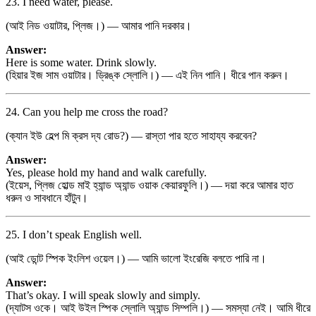
23. I need water, please.
(আই নিড ওয়াটার, প্লিজ।) — আমার পানি দরকার।
Answer:
Here is some water. Drink slowly.
(হিয়ার ইজ সাম ওয়াটার। ড্রিঙ্ক স্লোলি।) — এই নিন পানি। ধীরে পান করুন।
24. Can you help me cross the road?
(ক্যান ইউ হেল্প মি ক্রস দ্য রোড?) — রাস্তা পার হতে সাহায্য করবেন?
Answer:
Yes, please hold my hand and walk carefully.
(ইয়েস, প্লিজ হোল্ড মাই হ্যান্ড অ্যান্ড ওয়াক কেয়ারফুলি।) — দয়া করে আমার হাত
ধরুন ও সাবধানে হাঁটুন।
25. I don’t speak English well.
(আই ডোন্ট স্পিক ইংলিশ ওয়েল।) — আমি ভালো ইংরেজি বলতে পারি না।
Answer:
That’s okay. I will speak slowly and simply.
(দ্যাটস ওকে। আই উইল স্পিক স্লোলি অ্যান্ড সিম্পলি।) — সমস্যা নেই। আমি ধীরে